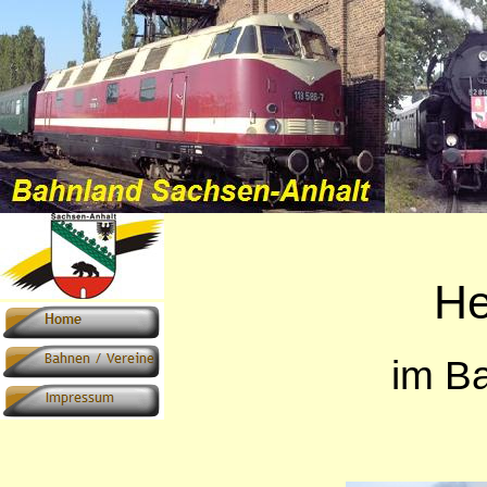
He
im B