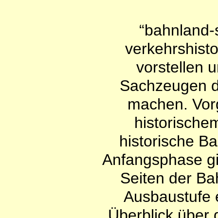
“bahnland-
verkehrshist
vorstellen 
Sachzeugen d
machen. Vorg
historische
historische B
Anfangsphase gi
Seiten der Ba
Ausbaustufe e
Überblick über 